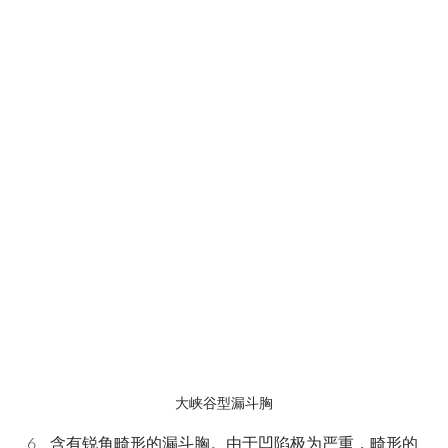
大峡谷型漏斗胸
含有锐角畸形的漏斗胸。由于凹陷极为严重，畸形的