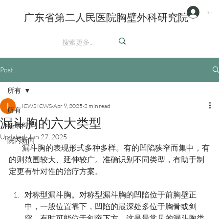
注册/登陆
广东省第二人民医院胸壁外科研究院
英文
Post
所有
ICWS ICWS
Apr 9, 2025
2 min read
所有
漏斗胸的六大类型
健康科普
Updated:
Jun 27, 2025
院内新闻
         漏斗胸的表现形式多种多样。有的凹陷狭窄而集中，有
的则范围较大、延伸较广。准确识别不同类型，有助于制
定更有针对性的治疗方案。
对称型漏斗胸。对称型漏斗胸的凹陷位于前胸壁正
中，一般位置靠下，凹陷的最深处多位于胸骨或剑
突，有时可能位于剑突下方。这是最常见的漏斗胸类