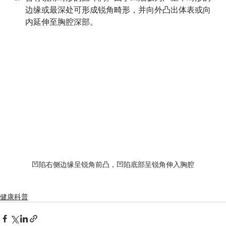
边缘或最深处可形成锐角畸形，并向外凸出体表或向
内延伸至胸腔深部。
凹陷右侧边缘呈锐角前凸，凹陷底部呈锐角伸入胸腔
健康科普