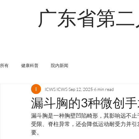
广东省第二
首页
关于
查找医生
创新术式
所有
健康科普
院内新闻
ICWS ICWS
Sep 12, 2025
6 min read
漏斗胸的3种微创手
漏斗胸是一种胸壁凹陷畸形，其影响远不止
受限、脊柱异常，还会降低运动耐受力并引
要。