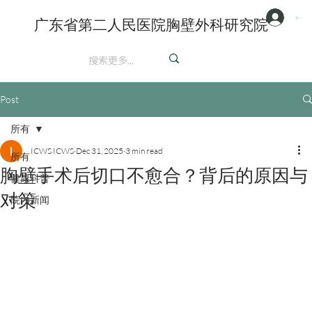
注册/登陆
广东省第二人民医院胸壁外科研究院
英文
Post
所有
ICWS ICWS
Dec 31, 2025
3 min read
所有
胸壁手术后切口不愈合？背后的原因与
健康科普
对策
院内新闻