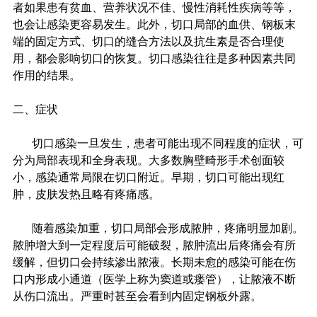
者如果患有贫血、营养状况不佳、慢性消耗性疾病等等，
也会让感染更容易发生。此外，切口局部的血供、钢板末
端的固定方式、切口的缝合方法以及抗生素是否合理使
用，都会影响切口的恢复。切口感染往往是多种因素共同
作用的结果。
二、症状
         切口感染一旦发生，患者可能出现不同程度的症状，可
分为局部表现和全身表现。大多数胸壁畸形手术创面较
小，感染通常局限在切口附近。早期，切口可能出现红
肿，皮肤发热且略有疼痛感。
         随着感染加重，切口局部会形成脓肿，疼痛明显加剧。
脓肿增大到一定程度后可能破裂，脓肿流出后疼痛会有所
缓解，但切口会持续渗出脓液。长期未愈的感染可能在伤
口内形成小通道（医学上称为窦道或瘘管），让脓液不断
从伤口流出。严重时甚至会看到内固定钢板外露。