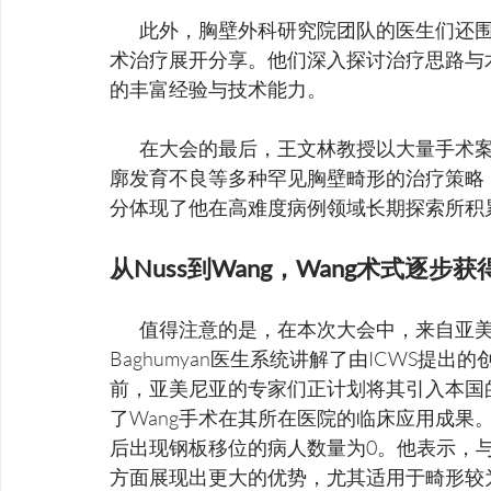
         此外，胸壁外科研究院团队的医生们还围绕胸壁肿瘤、胸壁感染、直背综合征等疾病的手
术治疗展开分享。他们深入探讨治疗思路与
的丰富经验与技术能力。
         在大会的最后，王文林教授以大量手术案例为切入点，详尽介绍了涵盖桶状胸、窒息性胸
廓发育不良等多种罕见胸壁畸形的治疗策略
分体现了他在高难度病例领域长期探索所积
从Nuss到Wang，Wang术式逐步
         值得注意的是，在本次大会中，来自亚美尼亚Erebuni Medical Center的Natalya 
Baghumyan医生系统讲解了由ICWS提
前，亚美尼亚的专家们正计划将其引入本国的临床实
了Wang手术在其所在医院的临床应用成果。
后出现钢板移位的病人数量为0。他表示，与N
方面展现出更大的优势，尤其适用于畸形较为