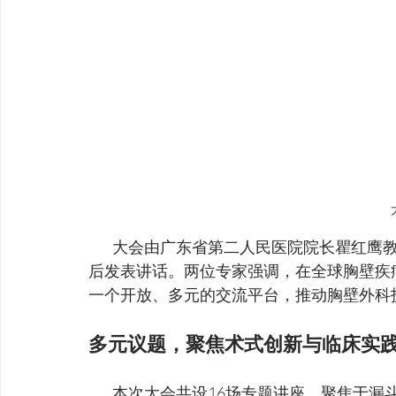
         大会由广东省第二人民医院院长瞿红鹰教授致开幕辞，胸壁外科研究院院长王文林教授随
后发表讲话。两位专家强调，在全球胸壁疾
一个开放、多元的交流平台，推动胸壁外科
多元议题，聚焦术式创新与临床实
         本次大会共设16场专题讲座，聚焦于漏斗胸、鸡胸、复合型畸形等各类胸壁畸形，以及胸