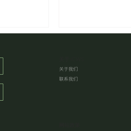
关于 ICWS
关于我们
多汗症可以治愈吗？
联系我们
综合征罕见吗？该如何
​网站政策