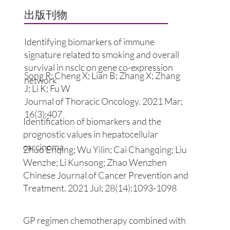
​出版刊物
Identifying biomarkers of immune
signature related to smoking and overall
survival in nsclc on gene co-expression
​Song R; Cheng X; Lian B; Zhang X; Zhang
network
J; Li K; Fu W
Journal of Thoracic Oncology. 2021 Mar;
16(3):407
Identification of biomarkers and the
prognostic values in hepatocellular
carcinoma
​Zhuo Enqing; Wu Yilin; Cai Changqing; Liu
Wenzhe; Li Kunsong; Zhao Wenzhen
Chinese Journal of Cancer Prevention and
Treatment. 2021 Jul; 28(14):1093-1098
GP regimen chemotherapy combined with