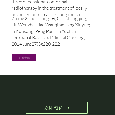
three dimensional conformal
radiotherapy in the treatment of locally
advanced non-small cell lung cancer
​​Zhang Xuhui; Liang Lei; Cai Changqing;
Liu Wenzhe; Liao Wanqing; Tang Xinyue;
Li Kunsong; Peng Panli; Li Yuchan
Journal of Basic and Clinical Oncology.
2014 Jun; 27(3):220-222
查看全部
立即预约