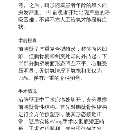
弯。之后，畸形随着患者年龄的增长而
愈发严重。1年前患者开始出现严重的呼
吸困难，不得不靠人工给氧才能缓解症
状。
术前检查
前胸壁呈严重复合型畸形，整体向内凹
陷，但胸骨柄和剑突处却向外凸起，下
半部分胸壁表面形态凹凸不平。心脏受
压明显，无供氧情况下氧饱和度仅为
75%。伴有严重的脊柱侧弯。
手术情况
沿胸壁正中手术疤痕处切开，充分显露
前胸壁骨性结构。首先对胸壁骨性结构
进行全方位预塑形，使其形态接近正
常。随后实施Wang手术以彻底矫正畸
形。手术过程顺利，未出现任何并发