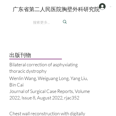
注册/登陆
广东省第二人民医院胸壁外科研究院
英文
​出版刊物
Bilateral correction of asphyxiating
thoracic dystrophy
Wenlin Wang, Weiguang Long, Yang Liu,
Bin Cai
Journal of Surgical Case Reports, Volume
2022, Issue 8, August 2022, rjac352
Chest wall reconstruction with digitally