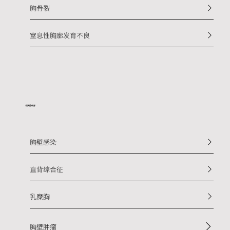
胸骨裂
窒息性胸廓发育不良
​非胸壁畸形
胸壁感染
直背综合征
乳糜胸
胸壁肿瘤