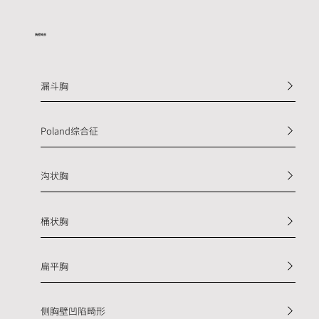
​胸壁畸形
漏斗胸
Poland综合征
沟状胸
桶状胸
扁平胸
侧胸壁凹陷畸形