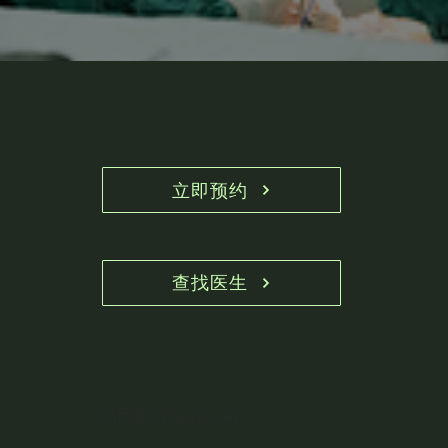
得中国国家卫生健康委
式以其更小的创伤和更
项世界纪录，完成了多
员会的官方认可，成为
优的疗效，为患者提供
台高难度手术，例如全
中国治疗漏斗胸的标准
了更佳的治疗选择。

球第一台窒息性胸廓发
术式之一。
育不良合并先天性心脏
此外，我们还为沟状
病的同期手术等。
胸、鞍状胸、Wenlin胸
等罕见的胸壁畸形进行
了分类和命名，大大健
全了此类疾病的治疗方
式。
立即预约
查找医生
info@icwsorg.com