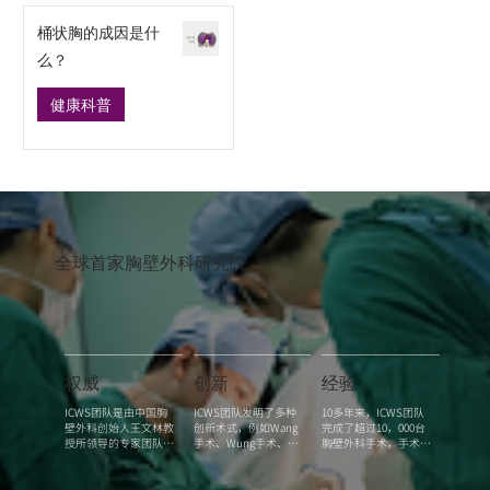
桶状胸的成因是什
么？
健康科普
​全球首家胸壁外科研究院
​权威
​创新
​经验
ICWS团队是由中国胸
ICWS团队发明了多种
10多年来，ICWS团队
壁外科创始人王文林教
创新术式，例如Wang
完成了超过10，000台
授所领导的专家团队。

手术、Wung手术、
胸壁外科手术，手术数
Wenlin手术等等。相较
量位列全球第一。

其中，由王文林教授所
传统的Nuss手术和
发明的Wang手术已获
Ravitch手术，这些术
此外，我们还创造了多