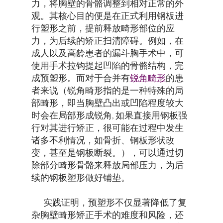
力，将胸壁的骨骼调整到相对正常的外
观。其核心目的便是在正式利用钢板进
行塑形之前，提前释放畸形部位的应
力，为后续的矫正扫清障碍。例如，在
成人以及高龄患者的漏斗胸手术中，可
使用手术拉钩提起凹陷的骨骼结构，完
成预塑形。而对于合并有
锐角畸形
的患
者来说（锐角畸形指的是一种特殊的局
部畸形，即当胸壁凸出或凹陷程度较大
时会在局部形成锐角, 如果直接用钢板强
行对其进行矫正，很可能在过程中发生
诸多不利情况，如骨折、钢板形状改
变，甚至是钢板断裂。），可以通过切
除部分畸形骨骼来释放局部压力，为后
续的钢板塑形做好铺垫。
实践证明，预塑形不仅显著降低了复
杂胸壁畸形矫正手术的难度和风险，还